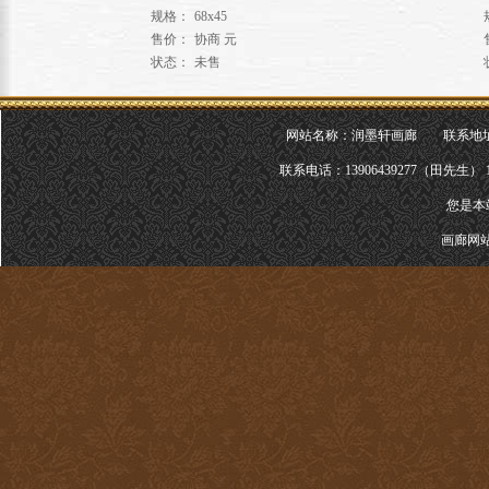
规格：
68x45
售价：
协商 元
状态：
未售
网站名称：
润墨轩画廊
联系地址：
联系
电话：13906439277（田先生） 1
您是本
画廊网