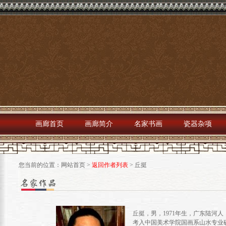
画廊首页
画廊简介
名家书画
瓷器杂项
您当前的位置：
网站首页
>
返回作者列表
>
丘挺
丘挺，男，1971年生，广东陆河人
考入中国美术学院国画系山水专业